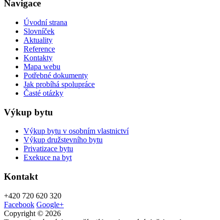
Navigace
Úvodní strana
Slovníček
Aktuality
Reference
Kontakty
Mapa webu
Potřebné dokumenty
Jak probíhá spolupráce
Časté otázky
Výkup bytu
Výkup bytu v osobním vlastnictví
Výkup družstevního bytu
Privatizace bytu
Exekuce na byt
Kontakt
+420
720 620 320
Facebook
Google+
Copyright © 2026