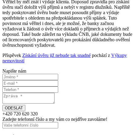
Věřitel by měl znát i výdaje klienta. Doposud zpravidla pro získání
úvěru stačí doložit výši příjmů a nebýt v registru dlužníků. Napříště
tedy poskytovatel úvěru bude muset posoudit příjmy a výdaje
spotřebitele s ohledem na předpokládanou výši splátek. Tuto
povinnost má věřitel i dnes, ale je možné, že banky začnou
vyžadovat k žádosti o úvěr více dokladů o příjmech a výdajích než
doposud. Také bude záležet na výkladu ČNB, jaké dokumenty bude
od licencovaných poskytovatelů pro prokázání důkladného ověření
úvěruschopnosti vyžadovat.
Příspěvek
Získání úvěru již nebude tak snadné
pochází z
Výkupy
nemovitostí
Napište nám
+420
720 620 320
Zadejte telefonní číslo a my vám
co nejdříve
zavoláme!