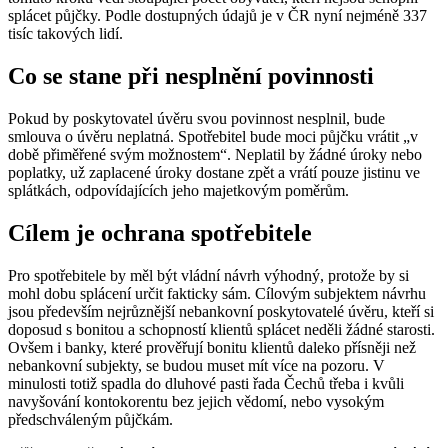
splácet půjčky. Podle dostupných údajů je v ČR nyní nejméně 337
tisíc takových lidí.
Co se stane při nesplnění povinnosti
Pokud by poskytovatel úvěru svou povinnost nesplnil, bude
smlouva o úvěru neplatná. Spotřebitel bude moci půjčku vrátit „v
době přiměřené svým možnostem“. Neplatil by žádné úroky nebo
poplatky, už zaplacené úroky dostane zpět a vrátí pouze jistinu ve
splátkách, odpovídajících jeho majetkovým poměrům.
Cílem je ochrana spotřebitele
Pro spotřebitele by měl být vládní návrh výhodný, protože by si
mohl dobu splácení určit fakticky sám. Cílovým subjektem návrhu
jsou především nejrůznější nebankovní poskytovatelé úvěru, kteří si
doposud s bonitou a schopností klientů splácet neděli žádné starosti.
Ovšem i banky, které prověřují bonitu klientů daleko přísněji než
nebankovní subjekty, se budou muset mít více na pozoru. V
minulosti totiž spadla do dluhové pasti řada Čechů třeba i kvůli
navyšování kontokorentu bez jejich vědomí, nebo vysokým
předschváleným půjčkám.