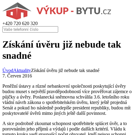
+420
720 620 320
Získání úvěru již nebude tak
snadné
Úvod
Aktuality
Získání úvěru již nebude tak snadné
7. Červen 2016
Peněžní ústavy a různé nebankovní společnosti poskytující úvěry
budou muset s největší pravděpodobností více prověřovat zájemce o
půjčky a úvěry. Poslanecká sněmovna schválila 3.6. letošního roku
vládní návrh zákona o spotřebitelském úvěru, který ještě projedná
Senát a pokud ho následně podepíše president republiky, budou mít
poskytovatelé úvěrů mimo jiných ještě další povinnost.
A sice podrobně zkoumat schopnost spotřebitele splácet úvěr, a to
porovnáním jeho příjmů a výdajů i podle dalších kritérií. Vládu k
tomuto kroku vedl stoupající počet obyvatel, kteří nejsou schopni