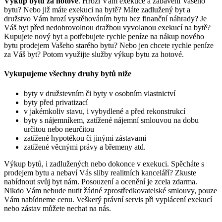
Výkup bytů za hotové
. Hrozí Vám exekuce a zabavení Vašeho
bytu? Nebo již máte exekuci na bytě? Máte zadlužený byt a
družstvo Vám hrozí vystěhováním bytu bez finanční náhrady? Je
Váš byt před nedobrovolnou dražbou vyvolanou exekucí na bytě?
Kupujete nový byt a potřebujete rychle peníze na nákup nového
bytu prodejem Vašeho starého bytu? Nebo jen chcete rychle peníze
za Váš byt? Potom využijte služby výkup bytu za hotové.
Vykupujeme všechny druhy bytů níže
byty v družstevním či byty v osobním vlastnictví
byty před privatizací
v jakémkoliv stavu, i vybydlené a před rekonstrukcí
byty s nájemníkem, zatížené nájemní smlouvou na dobu
určitou nebo neurčitou
zatížené hypotékou či jinými zástavami
zatížené věcnými právy a břemeny atd.
Výkup bytů, i zadlužených nebo dokonce v exekuci. Spěcháte s
prodejem bytu a nebaví Vás sliby realitních kanceláří? Zkuste
nabídnout svůj byt nám. Posouzení a ocenění je zcela zdarma.
Nikdo Vám nebude nutit žádné zprostředkovatelské smlouvy, pouze
Vám nabídneme cenu. Veškerý právní servis při vyplácení exekucí
nebo zástav můžete nechat na nás.