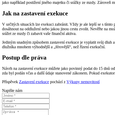
jako například postižení jiného majetku či srážky ze mzdy. Zároveň 
Jak na zastavení exekuce
V určitých situacích lze exekuci zabránit. Vždy je ale lepší se s tím
dosáhnout na oddlužení nebo jakou jinou cestu zvolit. Nevěřte na 
srážet ze mzdy či zabavit vaše finanční aktiva.
Jediným snadným způsobem zastavení exekuce je vyplatit svůj dluh a v
dlužníka mnohem výhodnější a „férovější“, než řízení exekuční.
Postup dle práva
Návrh na zastavení exekuce můžete jako povinný podat do 15 dnů ode 
zda byl podán včas a další údaje stanovené zákonem. Pokud exekuto
Příspěvek
Zastavení exekuce
pochází z
Výkupy nemovitostí
Napište nám