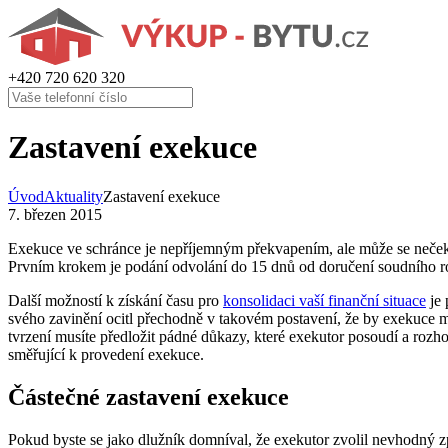
+420
720 620 320
Zastavení exekuce
Úvod
Aktuality
Zastavení exekuce
7. březen 2015
Exekuce ve schránce je nepříjemným překvapením, ale může se nečekan
Prvním krokem je podání odvolání do 15 dnů od doručení soudního r
Další možností k získání času pro
konsolidaci vaší finanční situace
je 
svého zavinění ocitl přechodně v takovém postavení, že by exekuce 
tvrzení musíte předložit pádné důkazy, které exekutor posoudí a roz
směřující k provedení exekuce.
Částečné zastavení exekuce
Pokud byste se jako dlužník domníval, že exekutor zvolil nevhodný 