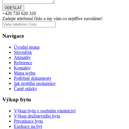
+420
720 620 320
Zadejte telefonní číslo a my vám
co nejdříve
zavoláme!
Navigace
Úvodní strana
Slovníček
Aktuality
Reference
Kontakty
Mapa webu
Potřebné dokumenty
Jak probíhá spolupráce
Časté otázky
Výkup bytu
Výkup bytu v osobním vlastnictví
Výkup družstevního bytu
Privatizace bytu
Exekuce na byt