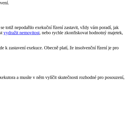
vení.
e totiž nepodařilo exekuční řízení zastavit, vždy vám poradí, jak
st
vydražit nemovitost
, nebo rychle zkonfiskovat hodnotný majetek,
e k zastavení exekuce. Obecně platí, že insolvenční řízení je pro
ekutora a musíte v něm vylíčit skutečnosti rozhodné pro posouzení,