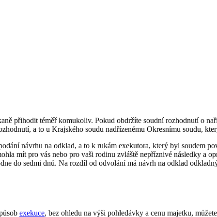
ě přihodit téměř komukoliv. Pokud obdržíte soudní rozhodnutí o naříze
ozhodnutí, a to u Krajského soudu nadřízenému Okresnímu soudu, kter
podání návrhu na odklad, a to k rukám exekutora, který byl soudem pov
mohla mít pro vás nebo pro vaši rodinu zvláště nepříznivé následky a
hodne do sedmi dnů. Na rozdíl od odvolání má návrh na odklad odkladn
způsob
exekuce
, bez ohledu na výši pohledávky a cenu majetku, můžete