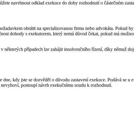
můžete navrhnout odklad exekuce do doby rozhodnutí o částečném zasta
to požadavkem obrátit na specializovanou firmu nebo advokáta. Pokud by s
možnost dohody s exekutorem, který nemá důvod čekat, pokud má možno
 některých případech lze zahájit insolvenčního řízení, díky němuž dojd
dne, kdy jste se dozvěděl o důvodu zastavení exekuce. Podává se u ex
r nevyhoví, postoupí návrh exekučnímu soudu k rozhodnutí.