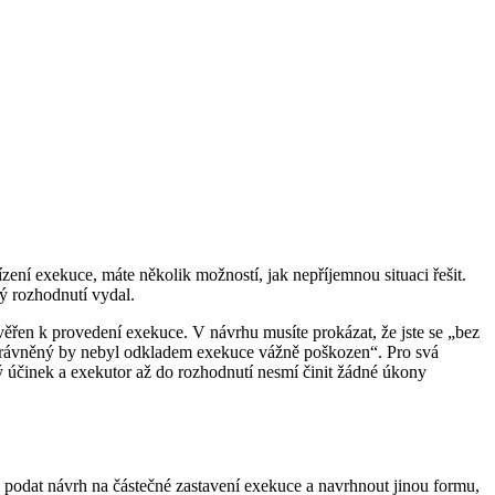
ní exekuce, máte několik možností, jak nepříjemnou situaci řešit.
ý rozhodnutí vydal.
ěřen k provedení exekuce. V návrhu musíte prokázat, že jste se „bez
 oprávněný by nebyl odkladem exekuce vážně poškozen“. Pro svá
ý účinek a exekutor až do rozhodnutí nesmí činit žádné úkony
 podat návrh na částečné zastavení exekuce a navrhnout jinou formu,