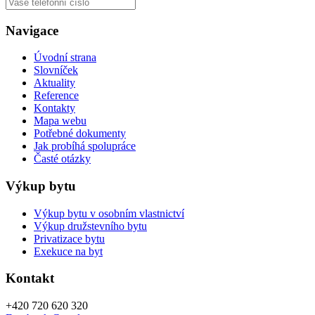
Navigace
Úvodní strana
Slovníček
Aktuality
Reference
Kontakty
Mapa webu
Potřebné dokumenty
Jak probíhá spolupráce
Časté otázky
Výkup bytu
Výkup bytu v osobním vlastnictví
Výkup družstevního bytu
Privatizace bytu
Exekuce na byt
Kontakt
+420
720 620 320