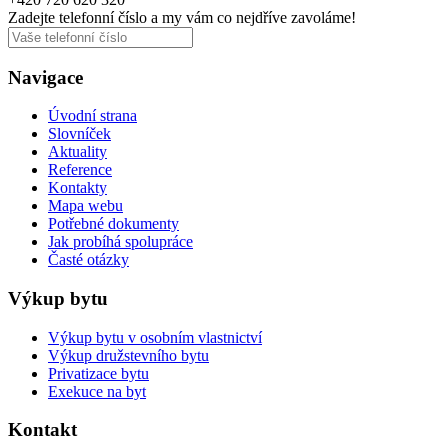
Zadejte telefonní číslo a my vám
co nejdříve
zavoláme!
Navigace
Úvodní strana
Slovníček
Aktuality
Reference
Kontakty
Mapa webu
Potřebné dokumenty
Jak probíhá spolupráce
Časté otázky
Výkup bytu
Výkup bytu v osobním vlastnictví
Výkup družstevního bytu
Privatizace bytu
Exekuce na byt
Kontakt