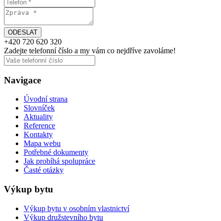
+420
720 620 320
Zadejte telefonní číslo a my vám
co nejdříve
zavoláme!
Navigace
Úvodní strana
Slovníček
Aktuality
Reference
Kontakty
Mapa webu
Potřebné dokumenty
Jak probíhá spolupráce
Časté otázky
Výkup bytu
Výkup bytu v osobním vlastnictví
Výkup družstevního bytu