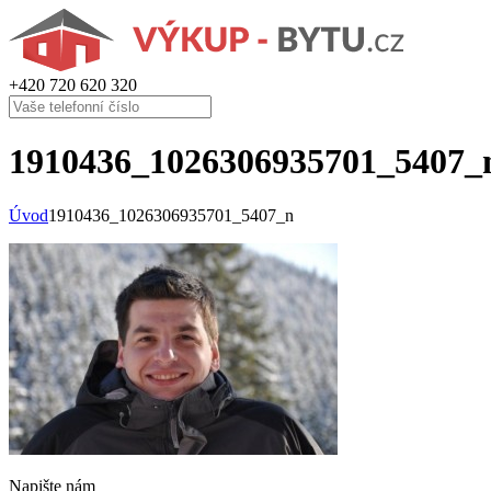
+420
720 620 320
1910436_1026306935701_5407_
Úvod
1910436_1026306935701_5407_n
Napište nám