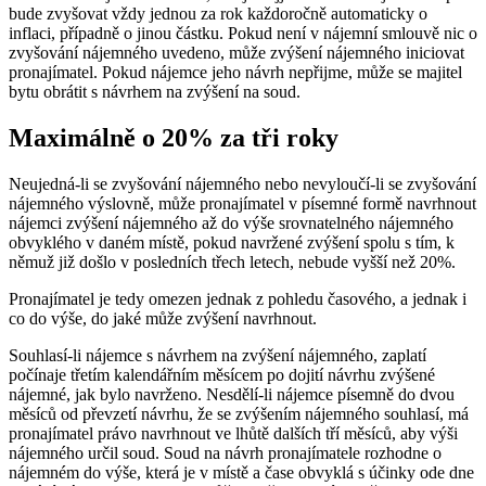
bude zvyšovat vždy jednou za rok každoročně automaticky o
inflaci, případně o jinou částku. Pokud není v nájemní smlouvě nic o
zvyšování nájemného uvedeno, může zvýšení nájemného iniciovat
pronajímatel. Pokud nájemce jeho návrh nepřijme, může se majitel
bytu obrátit s návrhem na zvýšení na soud.
Maximálně o 20% za tři roky
Neujedná-li se zvyšování nájemného nebo nevyloučí-li se zvyšování
nájemného výslovně, může pronajímatel v písemné formě navrhnout
nájemci zvýšení nájemného až do výše srovnatelného nájemného
obvyklého v daném místě, pokud navržené zvýšení spolu s tím, k
němuž již došlo v posledních třech letech, nebude vyšší než 20%.
Pronajímatel je tedy omezen jednak z pohledu časového, a jednak i
co do výše, do jaké může zvýšení navrhnout.
Souhlasí-li nájemce s návrhem na zvýšení nájemného, zaplatí
počínaje třetím kalendářním měsícem po dojití návrhu zvýšené
nájemné, jak bylo navrženo. Nesdělí-li nájemce písemně do dvou
měsíců od převzetí návrhu, že se zvýšením nájemného souhlasí, má
pronajímatel právo navrhnout ve lhůtě dalších tří měsíců, aby výši
nájemného určil soud. Soud na návrh pronajímatele rozhodne o
nájemném do výše, která je v místě a čase obvyklá s účinky ode dne