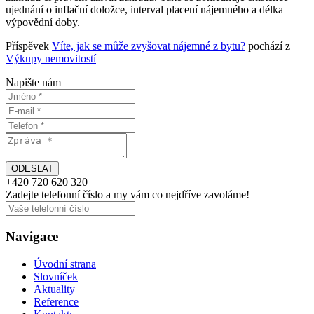
ujednání o inflační doložce, interval placení nájemného a délka
výpovědní doby.
Příspěvek
Víte, jak se může zvyšovat nájemné z bytu?
pochází z
Výkupy nemovitostí
Napište nám
+420
720 620 320
Zadejte telefonní číslo a my vám
co nejdříve
zavoláme!
Navigace
Úvodní strana
Slovníček
Aktuality
Reference