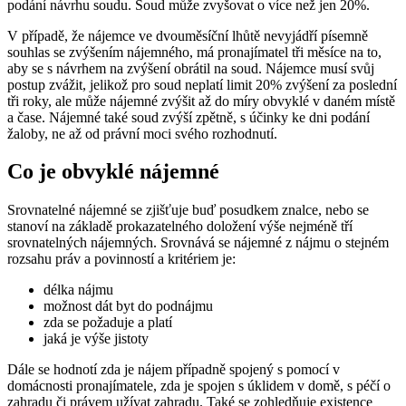
podání návrhu soudu. Soud může zvyšovat o více než jen 20%.
V případě, že nájemce ve dvouměsíční lhůtě nevyjádří písemně
souhlas se zvýšením nájemného, má pronajímatel tři měsíce na to,
aby se s návrhem na zvýšení obrátil na soud. Nájemce musí svůj
postup zvážit, jelikož pro soud neplatí limit 20% zvýšení za poslední
tři roky, ale může nájemné zvýšit až do míry obvyklé v daném místě
a čase. Nájemné také soud zvýší zpětně, s účinky ke dni podání
žaloby, ne až od právní moci svého rozhodnutí.
Co je obvyklé nájemné
Srovnatelné nájemné se zjišťuje buď posudkem znalce, nebo se
stanoví na základě prokazatelného doložení výše nejméně tří
srovnatelných nájemných. Srovnává se nájemné z nájmu o stejném
rozsahu práv a povinností a kritériem je:
délka nájmu
možnost dát byt do podnájmu
zda se požaduje a platí
jaká je výše jistoty
Dále se hodnotí zda je nájem případně spojený s pomocí v
domácnosti pronajímatele, zda je spojen s úklidem v domě, s péčí o
zahradu či právem užívat zahradu. Také se zohledňuje existence