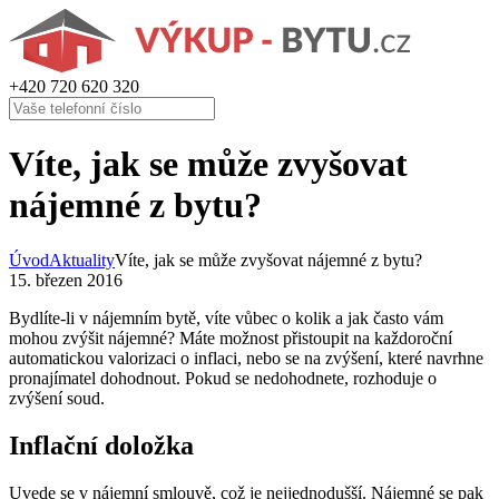
+420
720 620 320
Víte, jak se může zvyšovat
nájemné z bytu?
Úvod
Aktuality
Víte, jak se může zvyšovat nájemné z bytu?
15. březen 2016
Bydlíte-li v nájemním bytě, víte vůbec o kolik a jak často vám
mohou zvýšit nájemné? Máte možnost přistoupit na každoroční
automatickou valorizaci o inflaci, nebo se na zvýšení, které navrhne
pronajímatel dohodnout. Pokud se nedohodnete, rozhoduje o
zvýšení soud.
Inflační doložka
Uvede se v nájemní smlouvě, což je nejjednodušší. Nájemné se pak