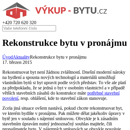
+420
720 620 320
Rekonstrukce bytu v pronájmu
Úvod
Aktuality
Rekonstrukce bytu v pronájmu
17. březen 2015
Rekonstruovat byt není žádnou zvláštností. Dnešní moderní nároky
na bydlení a spousta nových technologií a materiálů umožňují
vlastníkům bytů si byt upravit podle svých představ. To vše ale platí
za předpokladu, že se jedná o byt v osobním vlastnictví a v případě
větších stavebních zásahů do konstrukce máte
potřebné stavební
povolení
, resp. ohlášení, kde to stavební zákon stanovuje.
Zcela jiná situace ovšem nastává, pokud chcete rekonstruovat byt,
ve kterém bydlíte v pronájmu. Pak můžete dělat jakékoliv úpravy v
bytě jen v souladu s nájemní smlouvou. Obvykle je k zásadním
stavebním úpravám nutný jednoznačný souhlas majitele, čili
pronajímatele bytu. V nájemních smlouvách se obvykle povoluje