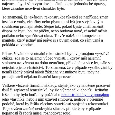
nájemci, aby si sám vymaloval a činil pouze jednoduché úpravy,
které zásadně neovlivní charakter bytu.
To znamená, že jakákoliv rekonstrukce týkající se například změn
instalace vody, elektřiny nebo plynu musí být jen s výslovným
souhlasem pronajímatele. Stejně tak, pokud byste chtěli změnit
dispozice bytu, bourat příčky, nebo budovat nové, zásadně měnit
podlahu nebo vyměňovat okna. To vše náleží do kompetence
majitele, který jediný má právo si s bytem dělat, co sám uzná a
pokládá za vhodné.
Při uvažování o eventuální rekonstrukci bytu v pronájmu vyvstává
otázka, zda se to nájemci vůbec vyplatí. I kdyby měl nájemní
smlouvu uzavřenou na dobu neurčitou, případně na více let, stále se
nejedná o jeho vlastnictví. To znamená, že v případě vystěhování by
neměl žádný právní nárok žádat na vlastníkovi bytu, tedy na
pronajímateli nějakou finanční kompenzaci.
Veškeré vložené finanční náklady, stejně jako vynaložené pracovní
úsilí či zaplacení řemeslníků, by šlo výhradně k jeho tíži. Jediným
řešením by bylo buď, aby požádal o
rekonstrukci bytu v pronájmu
jeho vlastníka, nebo s ním uzavřel smlouvu, nejlépe v písemné
podobě, která by řešila všechny souvislosti spojené s rekonstrukcí.
To je ovšem značně neobvyklá situace, při které by v případě
nejasností či sporů musel rozhodovat soud.