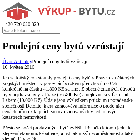
+420
720 620 320
Prodejní ceny bytů vzrůstají
Úvod
Aktuality
Prodejní ceny bytů vzrůstají
10. květen 2016
Jen za loňský rok stouply prodejní ceny bytů v Praze a v některých
krajských městech v porovnání s rokem předchozím o 6%,
konkrétně na částku 41.800 Kč za 1m
. Z obecně známých důvodů
2
byly nejdražší byty v Praze (56.400 Kč) a nejlevnější v Ústí nad
Labem (10.000 Kč). Údaje jsou výsledkem průzkumu poradenské
společnosti Deloitte, která zpracovává informace o prodejních
cenách přímo z kupních smluv evidovaných v jednotlivých
katastrech nemovitostí.
Přesto se počet prodávaných bytů zvětšil. Přispělo k tomu jednak
zlepšení ekonomické situace, a jednak nižší nezaměstnanost a také
zlevnění hypoték.