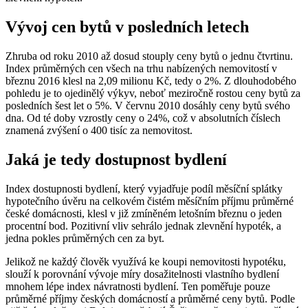
Vývoj cen bytů v posledních letech
Zhruba od roku 2010 až dosud stouply ceny bytů o jednu čtvrtinu.
Index průměrných cen všech na trhu nabízených nemovitostí v
březnu 2016 klesl na 2,09 milionu Kč, tedy o 2%. Z dlouhodobého
pohledu je to ojedinělý výkyv, neboť meziročně rostou ceny bytů za
posledních šest let o 5%. V červnu 2010 dosáhly ceny bytů svého
dna. Od té doby vzrostly ceny o 24%, což v absolutních číslech
znamená zvýšení o 400 tisíc za nemovitost.
Jaká je tedy dostupnost bydlení
Index dostupnosti bydlení, který vyjadřuje podíl měsíční splátky
hypotečního úvěru na celkovém čistém měsíčním příjmu průměrné
české domácnosti, klesl v již zmíněném letošním březnu o jeden
procentní bod. Pozitivní vliv sehrálo jednak zlevnění hypoték, a
jedna pokles průměrných cen za byt.
Jelikož ne každý člověk využívá ke koupi nemovitosti hypotéku,
slouží k porovnání vývoje míry dosažitelnosti vlastního bydlení
mnohem lépe index návratnosti bydlení. Ten poměřuje pouze
průměrné příjmy českých domácností a průměrné ceny bytů. Podle