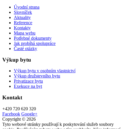
Úvodní strana
Slovníček
Aktuality
Reference
Kontakty
Mapa webu
Potřebné dokumenty
Jak probíhá spolupráce
Časté otázky
Výkup bytu
Výkup bytu v osobním vlastnictví
Výkup družstevního bytu
Privatizace bytu
Exekuce na byt
Kontakt
+420
720 620 320
Facebook
Google+
Copyright © 2026
Tyto webové stránky používají k poskytování služeb soubory