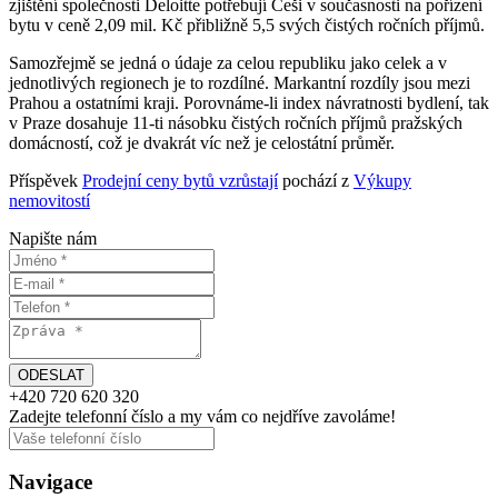
zjištění společnosti Deloitte potřebují Češi v současnosti na pořízení
bytu v ceně 2,09 mil. Kč přibližně 5,5 svých čistých ročních příjmů.
Samozřejmě se jedná o údaje za celou republiku jako celek a v
jednotlivých regionech je to rozdílné. Markantní rozdíly jsou mezi
Prahou a ostatními kraji. Porovnáme-li index návratnosti bydlení, tak
v Praze dosahuje 11-ti násobku čistých ročních příjmů pražských
domácností, což je dvakrát víc než je celostátní průměr.
Příspěvek
Prodejní ceny bytů vzrůstají
pochází z
Výkupy
nemovitostí
Napište nám
+420
720 620 320
Zadejte telefonní číslo a my vám
co nejdříve
zavoláme!
Navigace