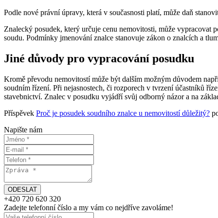
Podle nové právní úpravy, která v současnosti platí, může daň stanov
Znalecký posudek, který určuje cenu nemovitosti, může vypracovat 
soudu. Podmínky jmenování znalce stanovuje zákon o znalcích a tlum
Jiné důvody pro vypracování posudku
Kromě převodu nemovitostí může být dalším možným důvodem například
soudním řízení. Při nejasnostech, či rozporech v tvrzení účastníků ř
stavebnictví. Znalec v posudku vyjádří svůj odborný názor a na zákl
Příspěvek
Proč je posudek soudního znalce u nemovitostí důležitý?
po
Napište nám
+420
720 620 320
Zadejte telefonní číslo a my vám
co nejdříve
zavoláme!