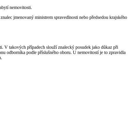
abytí nemovitosti.
 znalec jmenovaný ministrem spravedlnosti nebo předsedou krajského
i. V takových případech slouží znalecký posudek jako důkaz při
onu odborníka podle příslušného oboru. U nemovitostí je to zpravidla
u.