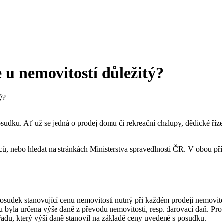
 u nemovitostí důležitý?
ý?
osudku. Ať už se jedná o prodej domu či rekreační chalupy, dědické říz
, nebo hledat na stránkách Ministerstva spravedlnosti ČR. V obou pří
osudek stanovující cenu nemovitosti nutný při každém prodeji nemovitos
byla určena výše daně z převodu nemovitosti, resp. darovací daň. Prot
úřadu, který výši daně stanovil na základě ceny uvedené s posudku.