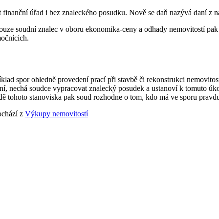
it finanční úřad i bez znaleckého posudku. Nově se daň nazývá daní z n
pouze soudní znalec v oboru ekonomika-ceny a odhady nemovitostí pak
očnících.
 spor ohledně provedení prací při stavbě či rekonstrukci nemovitost
ízení, nechá soudce vypracovat znalecký posudek a ustanoví k tomuto úk
adě tohoto stanoviska pak soud rozhodne o tom, kdo má ve sporu pravd
chází z
Výkupy nemovitostí