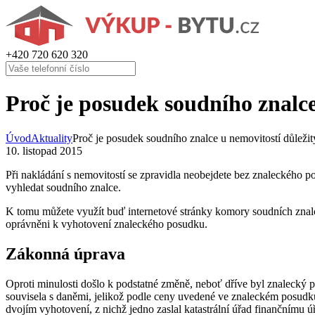
+420
720 620 320
Proč je posudek soudního znalce
Úvod
Aktuality
Proč je posudek soudního znalce u nemovitostí důležit
10. listopad 2015
Při nakládání s nemovitostí se zpravidla neobejdete bez znaleckého p
vyhledat soudního znalce.
K tomu můžete využít buď internetové stránky komory soudních znalců
oprávněni k vyhotovení znaleckého posudku.
Zákonná úprava
Oproti minulosti došlo k podstatné změně, neboť dříve byl znalecký p
souvisela s daněmi, jelikož podle ceny uvedené ve znaleckém posudku 
dvojím vyhotovení, z nichž jedno zaslal katastrální úřad finančnímu 