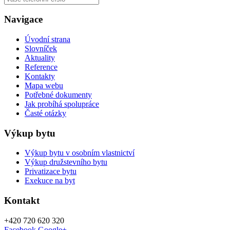
Navigace
Úvodní strana
Slovníček
Aktuality
Reference
Kontakty
Mapa webu
Potřebné dokumenty
Jak probíhá spolupráce
Časté otázky
Výkup bytu
Výkup bytu v osobním vlastnictví
Výkup družstevního bytu
Privatizace bytu
Exekuce na byt
Kontakt
+420
720 620 320
Facebook
Google+