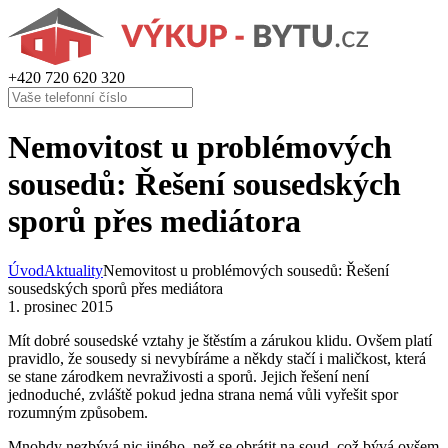
+420
720 620 320
Nemovitost u problémových
sousedů: Řešení sousedských
sporů přes mediátora
Úvod
Aktuality
Nemovitost u problémových sousedů: Řešení
sousedských sporů přes mediátora
1. prosinec 2015
Mít dobré sousedské vztahy je štěstím a zárukou klidu. Ovšem platí
pravidlo, že sousedy si nevybíráme a někdy stačí i maličkost, která
se stane zárodkem nevraživosti a sporů. Jejich řešení není
jednoduché, zvláště pokud jedna strana nemá vůli vyřešit spor
rozumným způsobem.
Mnohdy nezbývá nic jiného, než se obrátit na soud, což bývá ovšem