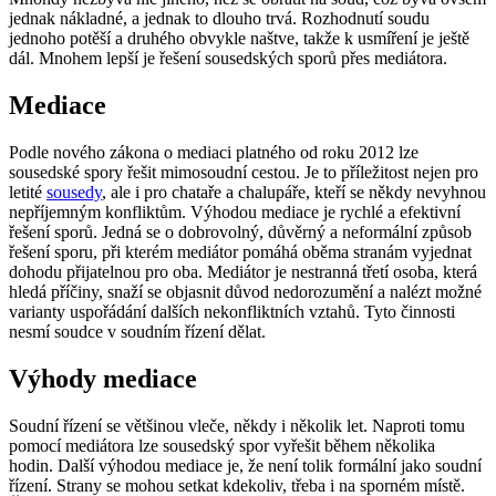
jednak nákladné, a jednak to dlouho trvá. Rozhodnutí soudu
jednoho potěší a druhého obvykle naštve, takže k usmíření je ještě
dál. Mnohem lepší je řešení sousedských sporů přes mediátora.
Mediace
Podle nového zákona o mediaci platného od roku 2012 lze
sousedské spory řešit mimosoudní cestou. Je to příležitost nejen pro
letité
sousedy
, ale i pro chataře a chalupáře, kteří se někdy nevyhnou
nepříjemným konfliktům. Výhodou mediace je rychlé a efektivní
řešení sporů. Jedná se o dobrovolný, důvěrný a neformální způsob
řešení sporu, při kterém mediátor pomáhá oběma stranám vyjednat
dohodu přijatelnou pro oba. Mediátor je nestranná třetí osoba, která
hledá příčiny, snaží se objasnit důvod nedorozumění a nalézt možné
varianty uspořádání dalších nekonfliktních vztahů. Tyto činnosti
nesmí soudce v soudním řízení dělat.
Výhody mediace
Soudní řízení se většinou vleče, někdy i několik let. Naproti tomu
pomocí mediátora lze sousedský spor vyřešit během několika
hodin. Další výhodou mediace je, že není tolik formální jako soudní
řízení. Strany se mohou setkat kdekoliv, třeba i na sporném místě.