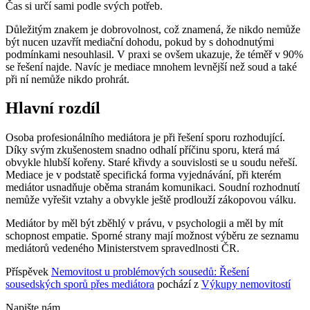
Čas si určí sami podle svých potřeb.
Důležitým znakem je dobrovolnost, což znamená, že nikdo nemůže
být nucen uzavřít mediační dohodu, pokud by s dohodnutými
podmínkami nesouhlasil. V praxi se ovšem ukazuje, že téměř v 90%
se řešení najde. Navíc je mediace mnohem levnější než soud a také
při ní nemůže nikdo prohrát.
Hlavní rozdíl
Osoba profesionálního mediátora je při řešení sporu rozhodující.
Díky svým zkušenostem snadno odhalí příčinu sporu, která má
obvykle hlubší kořeny. Staré křivdy a souvislosti se u soudu neřeší.
Mediace je v podstatě specifická forma vyjednávání, při kterém
mediátor usnadňuje oběma stranám komunikaci. Soudní rozhodnutí
nemůže vyřešit vztahy a obvykle ještě prodlouží zákopovou válku.
Mediátor by měl být zběhlý v právu, v psychologii a měl by mít
schopnost empatie. Sporné strany mají možnost výběru ze seznamu
mediátorů vedeného Ministerstvem spravedlnosti ČR.
Příspěvek
Nemovitost u problémových sousedů: Řešení
sousedských sporů přes mediátora
pochází z
Výkupy nemovitostí
Napište nám