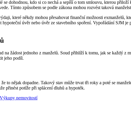
 se dohodnou, kdo si co nechá a sepíší o tom smlouvu, kterou přiloží 
vede. Tímto způsobem se podle zákona mohou rozvést taková manželství,
ýdaji, které někdy mohou přesahovat finanční možnosti exmanželů, kteř
at hypoteční úvěr nebo úvěr ze stavebního spoření. Vypořádání SJM je p
lů
 žádost jednoho z manželů. Soud přihlíží k tomu, jak se každý z manže
t jeho podíl.
, že to nějak dopadne. Takový stav může trvat tři roky a poté se manže
e přinést potíže při splácení dluhů a hypoték.
Výkupy nemovitostí