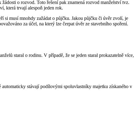
k žádosti o rozvod. Toto řešení pak znamená rozvod manželství tvz.
 která trvají alespoň jeden rok.
í si musí mnohdy zažádat o půjčku. Jakou půjčku či úvěr zvolí, je
ovažováno za účel, na který lze čerpat úvěr ze stavebního spoření.
lů staral o rodinu. V případě, že se jeden staral prokazatelně více,
lé automaticky stávají podílovými spoluvlastníky majetku získaného v