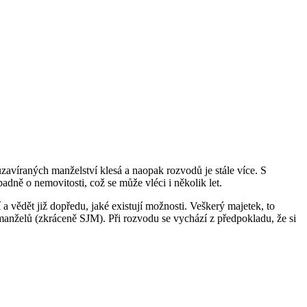
avíraných manželství klesá a naopak rozvodů je stále více. S
dně o nemovitosti, což se může vléci i několik let.
 a vědět již dopředu, jaké existují možnosti. Veškerý majetek, to
 manželů (zkráceně SJM). Při rozvodu se vychází z předpokladu, že si