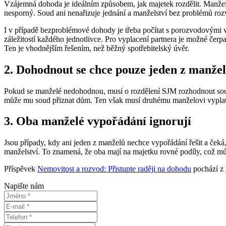
Vzájemná dohoda je ideálním způsobem, jak majetek rozdělit. Manželé
nesporný. Soud ani nenařizuje jednání a manželství bez problémů roz
I v případě bezproblémové dohody je třeba počítat s porozvodovými v
záležitostí každého jednotlivce. Pro vyplacení partnera je možné čerp
Ten je vhodnějším řešením, než běžný spotřebitelský úvěr.
2. Dohodnout se chce pouze jeden z manže
Pokud se manželé nedohodnou, musí o rozdělení SJM rozhodnout soud na
může mu soud přiznat dům. Ten však musí druhému manželovi vyplati
3. Oba manželé vypořádání ignorují
Jsou případy, kdy ani jeden z manželů nechce vypořádání řešit a čeká
manželství. To znamená, že oba mají na majetku rovné podíly, což můž
Příspěvek
Nemovitost a rozvod: Přistupte raději na dohodu
pochází z
Napište nám