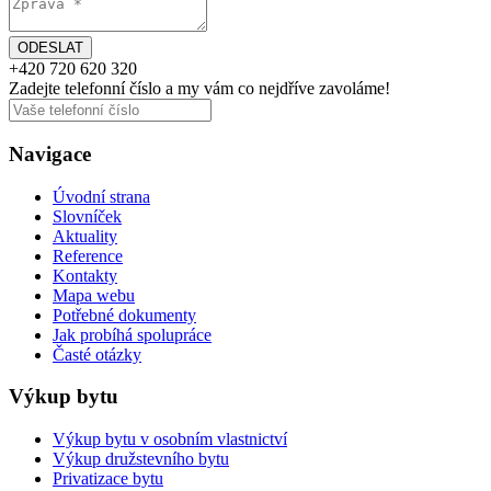
+420
720 620 320
Zadejte telefonní číslo a my vám
co nejdříve
zavoláme!
Navigace
Úvodní strana
Slovníček
Aktuality
Reference
Kontakty
Mapa webu
Potřebné dokumenty
Jak probíhá spolupráce
Časté otázky
Výkup bytu
Výkup bytu v osobním vlastnictví
Výkup družstevního bytu
Privatizace bytu