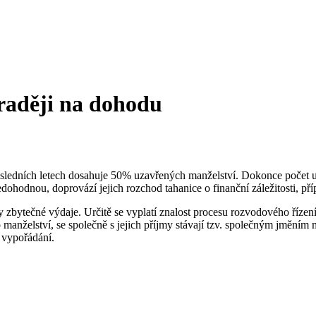
 raději na dohodu
sledních letech dosahuje 50% uzavřených manželství. Dokonce počet uz
hodnou, doprovází jejich rozchod tahanice o finanční záležitosti, přípa
y zbytečné výdaje. Určitě se vyplatí znalost procesu rozvodového řízení
 manželství, se společně s jejich příjmy stávají tzv. společným jměním
o vypořádání.