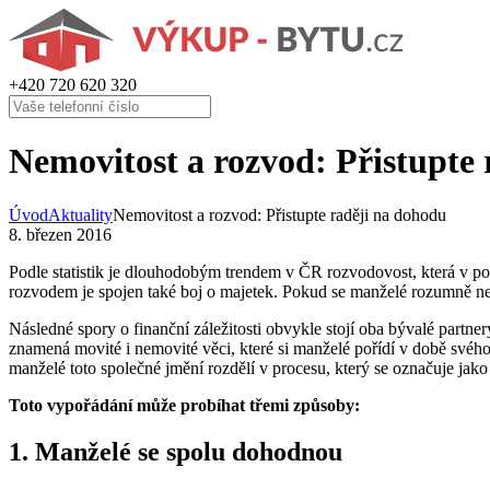
+420
720 620 320
Nemovitost a rozvod: Přistupte
Úvod
Aktuality
Nemovitost a rozvod: Přistupte raději na dohodu
8. březen 2016
Podle statistik je dlouhodobým trendem v ČR rozvodovost, která v po
rozvodem je spojen také boj o majetek. Pokud se manželé rozumně nedo
Následné spory o finanční záležitosti obvykle stojí oba bývalé partner
znamená movité i nemovité věci, které si manželé pořídí v době svého
manželé toto společné jmění rozdělí v procesu, který se označuje jak
Toto vypořádání může probíhat třemi způsoby:
1. Manželé se spolu dohodnou