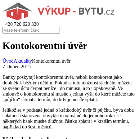
+420
720 620 320
Kontokorentní úvěr
Úvod
Aktuality
Kontokorentní úvěr
7. duben 2015
Banky poskytují kontokorentní úvěr, neboli kontokorent jako
doplněk k běžným účtům. Pokud si tuto možnost sjednáte, můžete
ze svého účtu čerpat peníze i do minusu, a to i opakovaně. Ve
smlouvě o kontokorentu si musíte sjednat výši, do které můžete tuto
„půjčku“ čerpat a termín, do kdy ji musíte splatit.
Jelikož se v podstatě jedná o krátkodobý úvěr či půjčku, bývá doba
splatnosti stanovena obvykle maximálně do jednoho roku. U
některých bank musíte dlužnou částku splatit i v kratším termínu,
například do šesti měsíců.