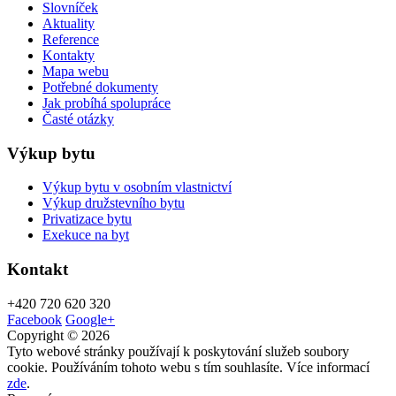
Slovníček
Aktuality
Reference
Kontakty
Mapa webu
Potřebné dokumenty
Jak probíhá spolupráce
Časté otázky
Výkup bytu
Výkup bytu v osobním vlastnictví
Výkup družstevního bytu
Privatizace bytu
Exekuce na byt
Kontakt
+420
720 620 320
Facebook
Google+
Copyright © 2026
Tyto webové stránky používají k poskytování služeb soubory
cookie. Používáním tohoto webu s tím souhlasíte. Více informací
zde
.