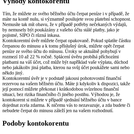
Výhody kontokorentu
Tím, že můžete ze svého běžného účtu čerpat peníze i v případě, že
máte na kontě nulu, si významně posilujete svou platební schopnost.
Nemusíte tak mít obavu, že v případě potřeby nečekaných výdajů,
by nemusely být poukázány z vašeho účtu stálé platby, jako je
pojistné, SIPO či různá inkasa.
Kontokorentní úvěr můžete čerpat opakovaně. Pokud splatíte částku
čerpanou do minusu a k tomu příslušný úrok, můžete opět čerpat
peníze ze svého účtu do mínusu. Úroky se aktuálně pohybují v
rozmezí 10 až 22 % ročně. Splácení úvěru probíhá příchozími
platbami na váš účet, což může být například vaše výplata, důchod
nebo jakákoliv jiná platba, kterou na svůj účet poukážete sami nebo
někdo jiný.
Kontokorentní úvěr je v podstatě jakousi pohotovostní finanční
rezervou na vašem běžném účtu. Máte ji kdykoliv k dispozici, takže
její pomocí můžete překonat i krátkodobou svízelnou finanční
situaci, bez rizika finančního či jiného postihu. Výhodou je, že
kontokorent si můžete v případě sjednání běžného účtu v bance
dojednat zcela zdarma. K ničemu vás to nezavazuje, a zda budete či
nebudete čerpat do minusu záleží jen na vašem rozhodnutí.
Podoby kontokorentu