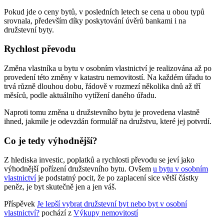
Pokud jde o ceny bytů, v posledních letech se cena u obou typů
srovnala, především díky poskytování úvěrů bankami i na
družstevní byty.
Rychlost převodu
Změna vlastníka u bytu v osobním vlastnictví je realizována až po
provedení této změny v katastru nemovitostí. Na každém úřadu to
trvá různě dlouhou dobu, řádově v rozmezí několika dnů až tří
měsíců, podle aktuálního vytížení daného úřadu.
Naproti tomu změna u družstevního bytu je provedena vlastně
ihned, jakmile je odevzdán formulář na družstvu, které jej potvrdí.
Co je tedy výhodnější?
Z hlediska investic, poplatků a rychlosti převodu se jeví jako
výhodnější pořízení družstevního bytu. Ovšem
u bytu v osobním
vlastnictví
je podstatný pocit, že po zaplacení sice větší částky
peněz, je byt skutečně jen a jen váš.
Příspěvek
Je lepší vybrat družstevní byt nebo byt v osobní
vlastnictví?
pochází z
Výkupy nemovitostí