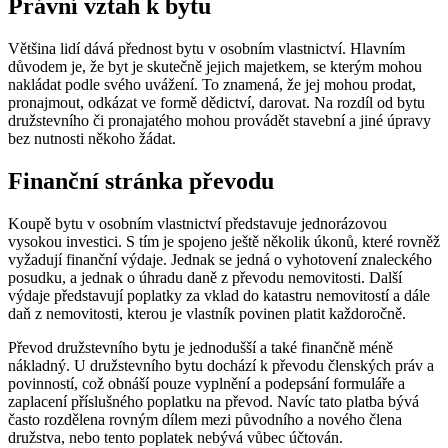
Právní vztah k bytu
Většina lidí dává přednost bytu v osobním vlastnictví. Hlavním
důvodem je, že byt je skutečně jejich majetkem, se kterým mohou
nakládat podle svého uvážení. To znamená, že jej mohou prodat,
pronajmout, odkázat ve formě dědictví, darovat. Na rozdíl od bytu
družstevního či pronajatého mohou provádět stavební a jiné úpravy
bez nutnosti někoho žádat.
Finanční stránka převodu
Koupě bytu v osobním vlastnictví představuje jednorázovou
vysokou investici. S tím je spojeno ještě několik úkonů, které rovněž
vyžadují finanční výdaje. Jednak se jedná o vyhotovení znaleckého
posudku, a jednak o úhradu daně z převodu nemovitosti. Další
výdaje představují poplatky za vklad do katastru nemovitostí a dále
daň z nemovitosti, kterou je vlastník povinen platit každoročně.
Převod družstevního bytu je jednodušší a také finančně méně
nákladný. U družstevního bytu dochází k převodu členských práv a
povinností, což obnáší pouze vyplnění a podepsání formuláře a
zaplacení příslušného poplatku na převod. Navíc tato platba bývá
často rozdělena rovným dílem mezi původního a nového člena
družstva, nebo tento poplatek nebývá vůbec účtován.