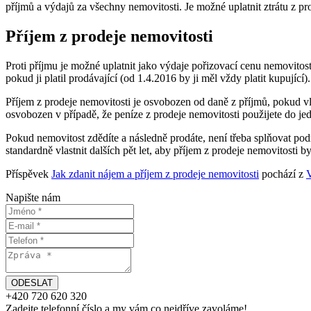
příjmů a výdajů za všechny nemovitosti. Je možné uplatnit ztrátu z p
Příjem z prodeje nemovitosti
Proti příjmu je možné uplatnit jako výdaje pořizovací cenu nemovitost
pokud ji platil prodávající (od 1.4.2016 by ji měl vždy platit kupující).
Příjem z prodeje nemovitosti je osvobozen od daně z příjmů, pokud vla
osvobozen v případě, že peníze z prodeje nemovitosti použijete do j
Pokud nemovitost zdědíte a následně prodáte, není třeba splňovat pod
standardně vlastnit dalších pět let, aby příjem z prodeje nemovitosti 
Příspěvek
Jak zdanit nájem a příjem z prodeje nemovitosti
pochází z
Napište nám
+420
720 620 320
Zadejte telefonní číslo a my vám
co nejdříve
zavoláme!