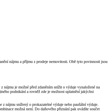
zdanění nájmu a příjmu z prodeje nemovitosti. Obě tyto povinnosti jsou
my z nájmu je možné před zdaněním snížit o výdaje vynaložené na
u jiného podnikání a rovněž zde je možnost uplatnění jakýchsi
me z nájmu snížený o prokazatelné výdaje nebo paušální výdaje.
 Kombinace možná není. Do daňového přiznání pak uvádíte součet