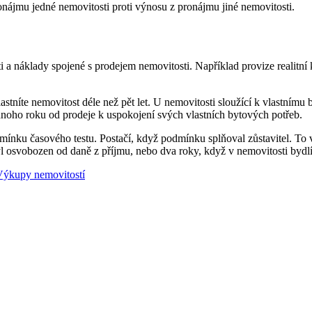
ronájmu jedné nemovitosti proti výnosu z pronájmu jiné nemovitosti.
i a náklady spojené s prodejem nemovitosti. Například provize realitní 
stníte nemovitost déle než pět let. U nemovitosti sloužící k vlastnímu b
ednoho roku od prodeje k uspokojení svých vlastních bytových potřeb.
mínku časového testu. Postačí, když podmínku splňoval zůstavitel. To 
byl osvobozen od daně z příjmu, nebo dva roky, když v nemovitosti bydlí
Výkupy nemovitostí