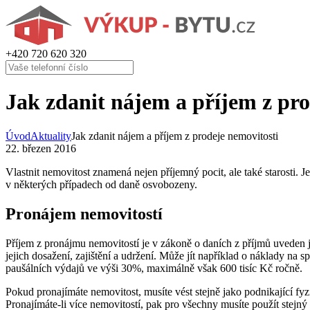
+420
720 620 320
Jak zdanit nájem a příjem z pro
Úvod
Aktuality
Jak zdanit nájem a příjem z prodeje nemovitosti
22. březen 2016
V
lastnit nemovitost
znamená
ne
jen příjemný pocit, ale také starosti.
v některých případech od daně osvobozeny.
Pronájem nemovitostí
Příjem z pronájmu nemovitostí je v zákoně o daních z příjmů uveden 
jejich dosažení, zajištění a udržení. Může jít například o náklady na 
paušálních výdajů ve výši 30%, maximálně však 600 tisíc Kč ročně.
Pokud pronajímáte nemovitost, musíte vést stejně jako podnikající fy
Pronajímáte-li více nemovitostí, pak pro všechny musíte použít stej