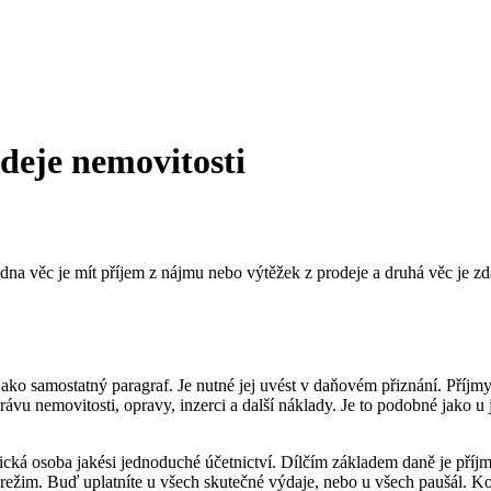
deje nemovitosti
 Jedna věc je mít příjem z nájmu nebo výtěžek z prodeje a druhá věc je 
jako samostatný paragraf. Je nutné jej uvést v daňovém přiznání. Příj
správu nemovitosti, opravy, inzerci a další náklady. Je to podobné jako 
zická osoba jakési jednoduché účetnictví. Dílčím základem daně je příj
ný režim. Buď uplatníte u všech skutečné výdaje, nebo u všech paušál.