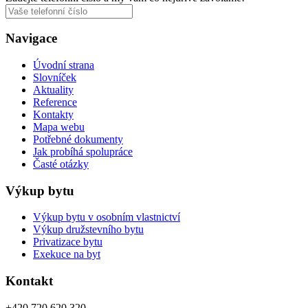
Navigace
Úvodní strana
Slovníček
Aktuality
Reference
Kontakty
Mapa webu
Potřebné dokumenty
Jak probíhá spolupráce
Časté otázky
Výkup bytu
Výkup bytu v osobním vlastnictví
Výkup družstevního bytu
Privatizace bytu
Exekuce na byt
Kontakt
+420
720 620 320