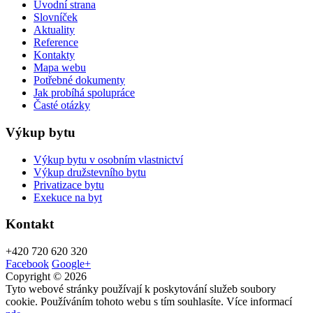
Úvodní strana
Slovníček
Aktuality
Reference
Kontakty
Mapa webu
Potřebné dokumenty
Jak probíhá spolupráce
Časté otázky
Výkup bytu
Výkup bytu v osobním vlastnictví
Výkup družstevního bytu
Privatizace bytu
Exekuce na byt
Kontakt
+420
720 620 320
Facebook
Google+
Copyright © 2026
Tyto webové stránky používají k poskytování služeb soubory
cookie. Používáním tohoto webu s tím souhlasíte. Více informací