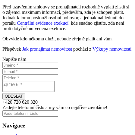
Před uzavřením smlouvy se pronajímateli rozhodně vyplatí zjistit si
o zájemci maximum informací, především, zda je schopen platit.
Jednak k tomu poslouží osobní pohovor, a jednak nahlédnutí do
portálu
Centrální evidence exekucí
, kde snadno zjistíte, zda není
proti dotyčnému vedena exekuce.
Obvykle kdo někomu dluží, nebude zřejmě platit ani vám.
Příspěvek
Jak pronajímat nemovitost
pochází z
Výkupy nemovitostí
Napište nám
+420
720 620 320
Zadejte telefonní číslo a my vám
co nejdříve
zavoláme!
Navigace