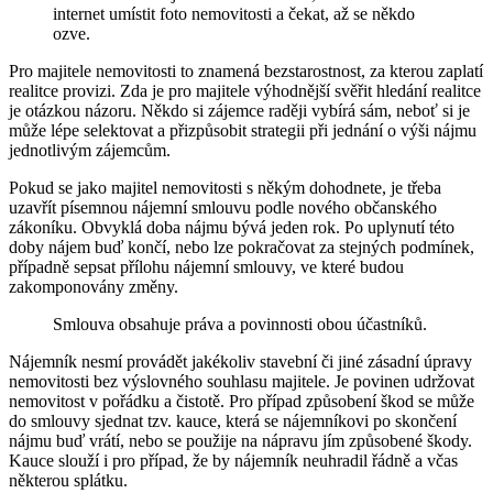
internet umístit foto nemovitosti a čekat, až se někdo
ozve.
Pro majitele nemovitosti to znamená bezstarostnost, za kterou zaplatí
realitce provizi. Zda je pro majitele výhodnější svěřit hledání realitce
je otázkou názoru. Někdo si zájemce raději vybírá sám, neboť si je
může lépe selektovat a přizpůsobit strategii při jednání o výši nájmu
jednotlivým zájemcům.
Pokud se jako majitel nemovitosti s někým dohodnete, je třeba
uzavřít písemnou nájemní smlouvu podle nového občanského
zákoníku. Obvyklá doba nájmu bývá jeden rok. Po uplynutí této
doby nájem buď končí, nebo lze pokračovat za stejných podmínek,
případně sepsat přílohu nájemní smlouvy, ve které budou
zakomponovány změny.
Smlouva obsahuje práva a povinnosti obou účastníků.
Nájemník nesmí provádět jakékoliv stavební či jiné zásadní úpravy
nemovitosti bez výslovného souhlasu majitele. Je povinen udržovat
nemovitost v pořádku a čistotě. Pro případ způsobení škod se může
do smlouvy sjednat tzv. kauce, která se nájemníkovi po skončení
nájmu buď vrátí, nebo se použije na nápravu jím způsobené škody.
Kauce slouží i pro případ, že by nájemník neuhradil řádně a včas
některou splátku.