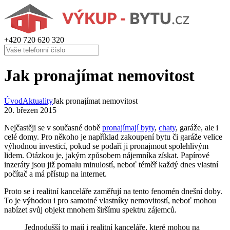
+420
720 620 320
Jak pronajímat nemovitost
Úvod
Aktuality
Jak pronajímat nemovitost
20. březen 2015
Nejčastěji se v současné době
pronajímají byty
,
chaty
, garáže, ale i
celé domy. Pro někoho je například zakoupení bytu či garáže velice
výhodnou investicí, pokud se podaří ji pronajmout spolehlivým
lidem. Otázkou je, jakým způsobem nájemníka získat. Papírové
inzeráty jsou již pomalu minulostí, neboť téměř každý dnes vlastní
počítač a má přístup na internet.
Proto se i realitní kanceláře zaměřují na tento fenomén dnešní doby.
To je výhodou i pro samotné vlastníky nemovitostí, neboť mohou
nabízet svůj objekt mnohem širšímu spektru zájemců.
Jednodušší to mají i realitní kanceláře, které mohou na