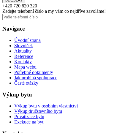
+420
720 620 320
Zadejte telefonní číslo a my vám
co nejdříve
zavoláme!
Navigace
Úvodní strana
Slovníček
Aktuality
Reference
Kontakty
Mapa webu
Potřebné dokumenty
Jak probíhá spolupráce
Časté otázky
Výkup bytu
Výkup bytu v osobním vlastnictví
Výkup družstevního bytu
Privatizace bytu
Exekuce na byt