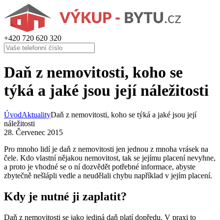
+420
720 620 320
Daň z nemovitosti, koho se
týká a jaké jsou její náležitosti
Úvod
Aktuality
Daň z nemovitosti, koho se týká a jaké jsou její
náležitosti
28. Červenec 2015
Pro mnoho lidí je daň z nemovitosti jen jednou z mnoha vrásek na
čele. Kdo vlastní nějakou nemovitost, tak se jejímu placení nevyhne,
a proto je vhodné se o ní dozvědět potřebné informace, abyste
zbytečně nešlápli vedle a neudělali chybu například v jejím placení.
Kdy je nutné ji zaplatit?
Daň z nemovitosti se jako jediná daň platí dopředu. V praxi to