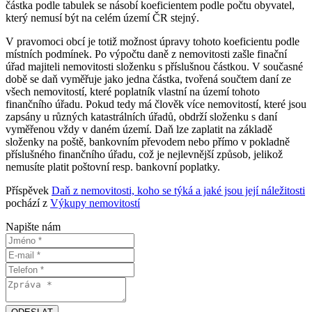
částka podle tabulek se násobí koeficientem podle počtu obyvatel,
který nemusí být na celém území ČR stejný.
V pravomoci obcí je totiž možnost úpravy tohoto koeficientu podle
místních podmínek. Po výpočtu daně z nemovitosti zašle finační
úřad majiteli nemovitosti složenku s příslušnou částkou. V současné
době se daň vyměřuje jako jedna částka, tvořená součtem daní ze
všech nemovitostí, které poplatník vlastní na území tohoto
finančního úřadu. Pokud tedy má člověk více nemovitostí, které jsou
zapsány u různých katastrálních úřadů, obdrží složenku s daní
vyměřenou vždy v daném území. Daň lze zaplatit na základě
složenky na poště, bankovním převodem nebo přímo v pokladně
příslušného finančního úřadu, což je nejlevnější způsob, jelikož
nemusíte platit poštovní resp. bankovní poplatky.
Příspěvek
Daň z nemovitosti, koho se týká a jaké jsou její náležitosti
pochází z
Výkupy nemovitostí
Napište nám