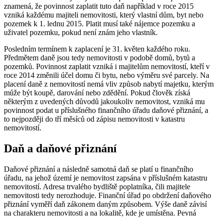
znamená, že povinnost zaplatit tuto daň například v roce 2015
vzniká každému majiteli nemovitosti, který vlastní dům, byt nebo
pozemek k 1. lednu 2015. Platit musí také nájemce pozemku a
uživatel pozemku, pokud není znám jeho vlastník.
Posledním termínem k zaplacení je 31. květen každého roku.
Předmětem daně jsou tedy nemovitosti v podobě domů, bytů a
pozemků. Povinnost zaplatit vzniká i majitelům nemovitostí, kteří v
roce 2014 změnili účel domu či bytu, nebo výměru své parcely. Na
placení daně z nemovitostí nemá vliv způsob nabytí majetku, kterým
může být koupě, darování nebo zdědění. Pokud člověk získá
některým z uvedených důvodů jakoukoliv nemovitost, vzniká mu
povinnost podat u příslušného finančního úřadu daňové přiznání, a
to nejpozději do tří měsíců od zápisu nemovitosti v katastru
nemovitostí.
Daň a daňové přiznání
Daňové přiznání a následně samotná daň se platí u finančního
úřadu, na jehož území je nemovitost zapsána v příslušném katastru
nemovitostí. Adresa trvalého bydliště poplatníka, čili majitele
nemovitosti tedy nerozhoduje. Finanční úřad po obdržení daňového
přiznání vyměří daň zákonem daným způsobem. Výše daně závisí
na charakteru nemovitosti a na lokalitě, kde je umístěna. Pevná